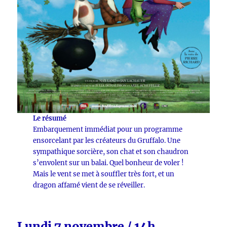
Le résumé
Embarquement immédiat pour un programme
ensorcelant par les créateurs du Gruffalo. Une
sympathique sorcière, son chat et son chaudron
s’envolent sur un balai. Quel bonheur de voler !
Mais le vent se met à souffler très fort, et un
dragon affamé vient de se réveiller.
Lundi 7 novembre / 14h