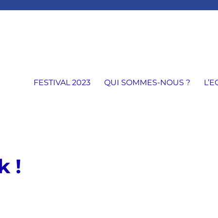
FESTIVAL 2023
QUI SOMMES-NOUS ?
L’E
k !