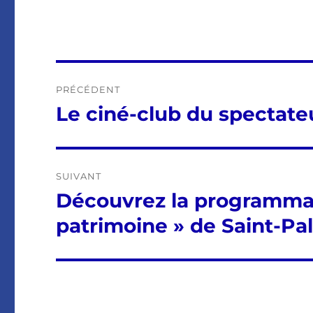
Navigation
PRÉCÉDENT
de
Le ciné-club du spectate
Publication
précédente :
l’article
SUIVANT
Découvrez la programmatio
Publication
suivante :
patrimoine » de Saint-Pa