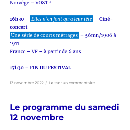
Norvège – VOSTF
16h30
–
Elles n’en font qu’a leur tête
–
Ciné-
concert
Une série de courts métrages
– 56mn/1906 à
1911
France – VF – à partir de 6 ans
17h30 – FIN DU FESTIVAL
Publié
sur
13 novembre 2022
Laisser un commentaire
le
Journée
de
clôture
Le programme du samedi
du
festival
12 novembre