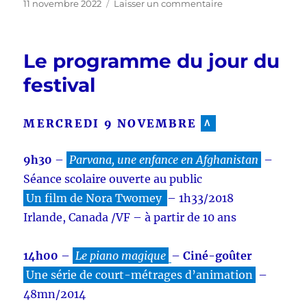
Publié
sur
11 novembre 2022
Laisser un commentaire
le
Le
programme
du
Le programme du jour du
vendredi
11
festival
novembre
MERCREDI 9 NOVEMBRE
^
9h30
–
Parvana, une enfance en Afghanistan
–
Séance scolaire ouverte au public
Un film de Nora Twomey
– 1h33/2018
Irlande, Canada /VF – à partir de 10 ans
14h00
–
Le piano magique
–
Ciné-goûter
Une série de court-métrages d’animation
–
48mn/2014