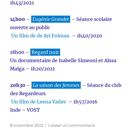
1h43/2021
14h00
–
Eugénie Grandet
– Séance scolaire
ouverte au public
Un film de de Ari Folman
– 1h40/2020
18h00 –
Regard noir
Un documentaire de Isabelle Simeoni et Aïssa
Maïga – 1h20/2021
20h30
–
La saison des femmes
– Séance du club
des Regardeurs
Un film de Leena Yadav
– 1h57/2016
Inde – VOST
Publié
sur
8 novembre 2022
Laisser un commentaire
le
Festival