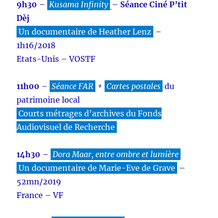
9h30
–
Kusama Infinity
–
Séance Ciné P’tit
Dèj
Un documentaire de Heather Lenz
–
1h16/2018
Etats-Unis – VOSTF
11h00
–
Séance FAR
+
Cartes postales
du
patrimoine local
Courts métrages d’archives du Fonds
Audiovisuel de Recherche
14h30
–
Dora Maar, entre ombre et lumière
Un documentaire de
Marie-Eve de Grave
–
52mn/2019
France – VF