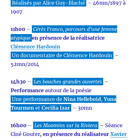
Réalisés par Alice Guy-Blaché
– 46mn/1897 à
1907
11h00
–
Cérès Franco, parcours d’une femme
atypique
en présence de la réalisatrice
Clémence Hardouin
Un documentaire de Clémence Hardouin
–
52mn/2014
14h30
–
Les bouches grandes ouvertes
–
Performance
autour de la poésie
Une performance de
Nina Helleboid
,
Yuna
Tourmen
et
Cecilia Izar
– 30mn
16h00
–
Les Moomins sur la Riviera
– Séance
Ciné Gouter
, en présence du réalisateur
Xavier