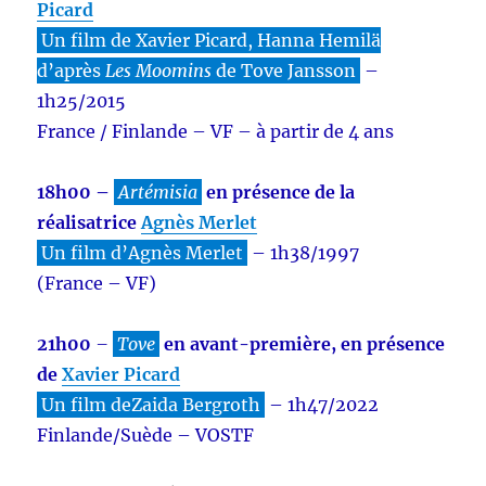
Picard
Un film de Xavier Picard, Hanna Hemilä
d’après
Les Moomins
de Tove Jansson
–
1h25/2015
France / Finlande – VF – à partir de 4 ans
18h00 –
Artémisia
en présence de la
réalisatrice
Agnès Merlet
Un film d’Agnès Merlet
– 1h38/1997
(France – VF)
21h00
–
Tove
en avant-première, en présence
de
Xavier Picard
Un film deZaida Bergroth
– 1h47/2022
Finlande/Suède – VOSTF