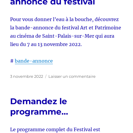
annonce du festival
Pour vous donner l’eau à la bouche, découvrez
la bande-annonce du festival Art et Patrimoine
au cinéma de Saint-Palais-sur-Mer qui aura
lieu du 7 au 13 novembre 2022.
#
bande-annonce
Publié
sur
3 novembre 2022
Laisser un commentaire
le
Découvrez
la
bande-
Demandez le
annonce
du
programme…
festival
Le programme complet du Festival est