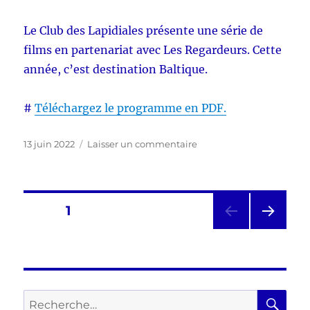
art
et
Le Club des Lapidiales présente une série de
patrimoine
films en partenariat avec Les Regardeurs. Cette
au
cinéma
année, c’est destination Baltique.
de
Saint-
#
Téléchargez le programme en PDF.
Palais-
sur-
Mer
Publié
sur
13 juin 2022
Laisser un commentaire
le
Découvrez
le
programme
du
Navigation
PAGE
1
Club
des
PAG
des
Lapidiales
E
SUIV
articles
ANT
E
RE
Recherche