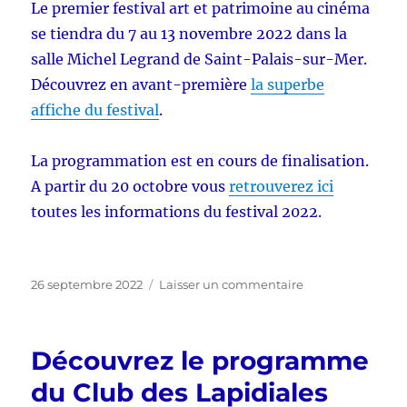
Le premier festival art et patrimoine au cinéma
se tiendra du 7 au 13 novembre 2022 dans la
salle Michel Legrand de Saint-Palais-sur-Mer.
Découvrez en avant-première
la superbe
affiche du festival
.
La programmation est en cours de finalisation.
A partir du 20 octobre vous
retrouverez ici
toutes les informations du festival 2022.
Publié
sur
26 septembre 2022
Laisser un commentaire
le
Bientôt
la
première
Découvrez le programme
édition
du
du Club des Lapidiales
festival