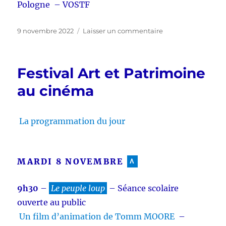
Pologne – VOSTF
Publié
sur
9 novembre 2022
Laisser un commentaire
le
Le
programme
du
Festival Art et Patrimoine
jour
du
au cinéma
festival
La programmation du jour
MARDI 8 NOVEMBRE
^
9h30
–
Le peuple loup
– Séance scolaire
ouverte au public
Un film d’animation de Tomm MOORE
–