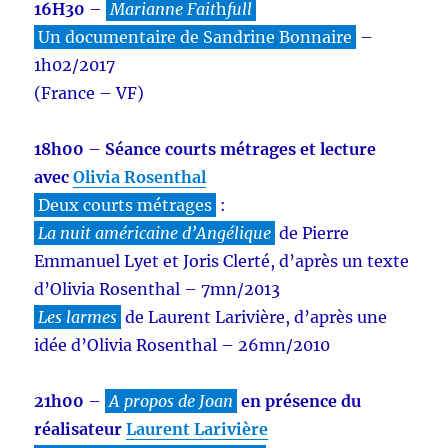
16H30
–
Marianne Fait
h
full
Un documentaire de Sandrine Bonnaire
–
1h02/2017
(France – VF)
18h00
–
Séance courts métrages et lecture
avec
Olivia Rosenthal
Deux courts métrages
:
La nuit américaine d’Angélique
de Pierre
Emmanuel Lyet et Joris Clerté, d’après un texte
d’Olivia Rosenthal – 7mn/2013
Les larmes
de Laurent Larivière, d’après une
idée d’Olivia Rosenthal – 26mn/2010
21h00
–
A propos de Joan
en présence du
réalisateur
Laurent Larivière