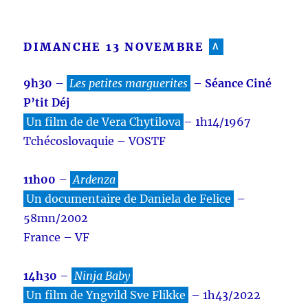
DIMANCHE 13 NOVEMBRE
^
9h30
–
Les petites marguerites
–
Séance Ciné
P’tit Déj
Un film de de Vera Chytilova
– 1h14/1967
Tchécoslovaquie – VOSTF
11h00
–
Ardenza
Un documentaire de Daniela de Felice
–
58mn/2002
France – VF
14h30
–
Ninja Baby
Un film de Yngvild Sve Flikke
– 1h43/2022