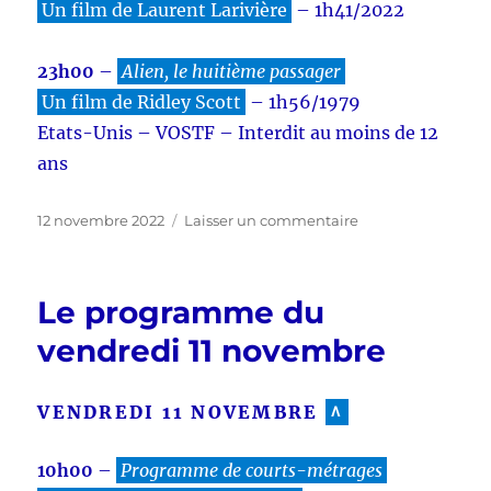
Un film de
Laurent Larivière
– 1h41/2022
23h00
–
Alien, le huitième passager
Un film de Ridley Scott
– 1h56/1979
Etats-Unis – VOSTF – Interdit au moins de 12
ans
Publié
sur
12 novembre 2022
Laisser un commentaire
le
Le
programme
du
Le programme du
samedi
12
vendredi 11 novembre
novembre
VENDREDI 11 NOVEMBRE
^
10h00
–
Programme de courts-métrages