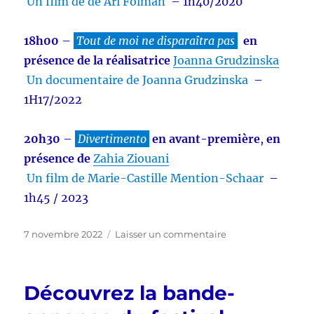
Un film de de Ari Folman
– 1h40/2020
18h00
–
Tout de moi ne disparaîtra pas
en
présence de la réalisatrice
Joanna Grudzinska
Un documentaire de Joanna Grudzinska
–
1H17/2022
20h30
–
Divertimento
en avant-première
,
en
présence de
Zahia Ziouani
Un film de
Marie-Castille Mention-Schaar
–
1h45 / 2023
Publié
sur
7 novembre 2022
Laisser un commentaire
le
Le
festival,
c’est
Découvrez la bande-
parti
!