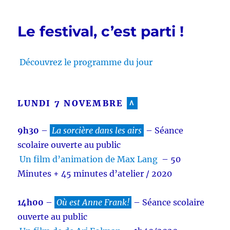
Art
et
Le festival, c’est parti !
Patrimoine
au
cinéma
Découvrez le programme du jour
LUNDI 7 NOVEMBRE
^
9h30
–
La sorcière dans les airs
– Séance
scolaire ouverte au public
Un film d’animation de Max Lang
– 50
Minutes + 45 minutes d’atelier / 2020
14h00
–
Où est Anne Frank!
– Séance scolaire
ouverte au public