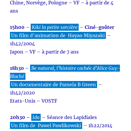
Chine, Norvège, Pologne – VF – à partir de 4
ans
15h00
–
Kiki la petite sorcière
–
Ciné-goûter
Un film d’animation de Hayao Miyazaki
–
1h42/2004
Japon – VF – à partir de 7 ans
18h30
–
Be natural, l’histoire cachée d’Alice Guy-
Blaché
Un documentaire de Pamela B Green
–
1h42/2020
Etats-Unis – VOSTF
20h30 –
Ida
– Séance des Lapidiales
Un film de Pawel Pawlikowski
– 1h22/2014